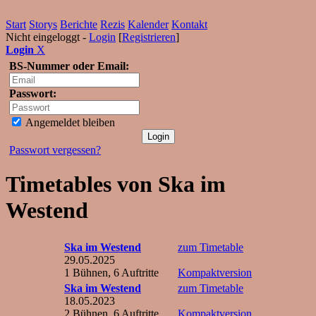
Start
Storys
Berichte
Rezis
Kalender
Kontakt
Nicht eingeloggt -
Login
[
Registrieren
]
Login
X
BS-Nummer oder Email:
Passwort:
Angemeldet bleiben
Passwort vergessen?
Timetables von Ska im
Westend
Ska im Westend
zum Timetable
29.05.2025
1 Bühnen, 6 Auftritte
Kompaktversion
Ska im Westend
zum Timetable
18.05.2023
2 Bühnen, 6 Auftritte
Kompaktversion