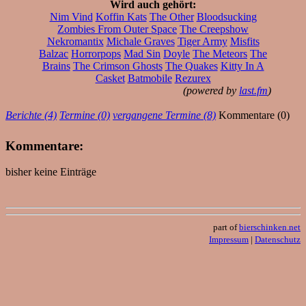
Wird auch gehört:
Nim Vind
Koffin Kats
The Other
Bloodsucking
Zombies From Outer Space
The Creepshow
Nekromantix
Michale Graves
Tiger Army
Misfits
Balzac
Horrorpops
Mad Sin
Doyle
The Meteors
The
Brains
The Crimson Ghosts
The Quakes
Kitty In A
Casket
Batmobile
Rezurex
(powered by
last.fm
)
Berichte (4)
Termine (0)
vergangene Termine (8)
Kommentare (0)
Kommentare:
bisher keine Einträge
part of
bierschinken.net
Impressum
|
Datenschutz