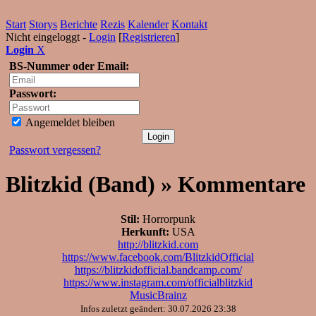
Start
Storys
Berichte
Rezis
Kalender
Kontakt
Nicht eingeloggt -
Login
[
Registrieren
]
Login
X
BS-Nummer oder Email:
Passwort:
Angemeldet bleiben
Passwort vergessen?
Blitzkid (Band) » Kommentare
Stil:
Horrorpunk
Herkunft:
USA
http://blitzkid.com
https://www.facebook.com/BlitzkidOfficial
https://blitzkidofficial.bandcamp.com/
https://www.instagram.com/officialblitzkid
MusicBrainz
Infos zuletzt geändert: 30.07.2026 23:38