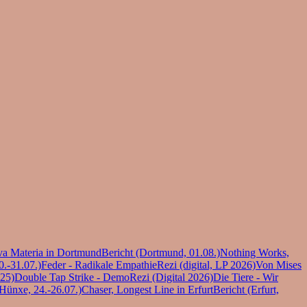
ova Materia in Dortmund
Bericht (Dortmund, 01.08.)
Nothing Works,
0.-31.07.)
Feder - Radikale Empathie
Rezi (digital, LP 2026)
Von Mises
025)
Double Tap Strike - Demo
Rezi (Digital 2026)
Die Tiere - Wir
(Hünxe, 24.-26.07.)
Chaser, Longest Line in Erfurt
Bericht (Erfurt,