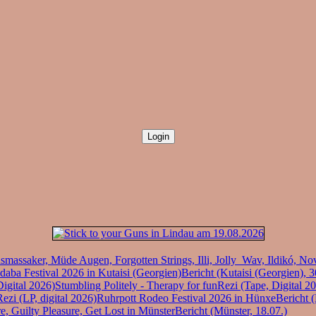
massaker, Müde Augen, Forgotten Strings, Illi, Jolly_Wav, Ildikó, N
daba Festival 2026 in Kutaisi (Georgien)
Bericht (Kutaisi (Georgien), 3
Digital 2026)
Stumbling Politely - Therapy for fun
Rezi (Tape, Digital 2
Rezi (LP, digital 2026)
Ruhrpott Rodeo Festival 2026 in Hünxe
Bericht 
, Guilty Pleasure, Get Lost in Münster
Bericht (Münster, 18.07.)