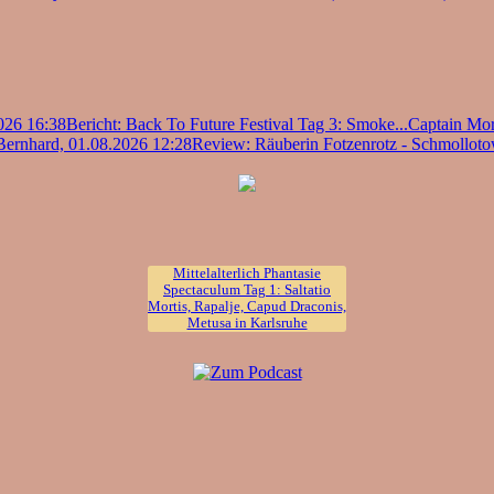
026 16:38
Bericht: Back To Future Festival Tag 3: Smoke...
Captain Mor
Bernhard, 01.08.2026 12:28
Review: Räuberin Fotzenrotz - Schmolloto
Mittelalterlich Phantasie
Spectaculum Tag 1: Saltatio
Mortis, Rapalje, Capud Draconis,
Metusa in Karlsruhe