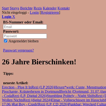
Start
Storys
Berichte
Rezis
Kalender
Kontakt
Nicht eingeloggt -
Login
[
Registrieren
]
Login
X
BS-Nummer oder Email:
Passwort:
Angemeldet bleiben
Passwort vergessen?
26 Jahre Bierschinken!
Tipps:
neueste Artikel:
Erection - Plug It In
Rezi (LP 2026)
Hexen*werk: Cunte, Menstruations
Pisscharge, Kräuterhexen in Dortmund
Bericht (Dortmund, 31.07.)
Jan
- Coda
Rezi (LP, Digital 2026)
Stumbling Politely - Night Shifts
Rezi (
Wollen Nichts
Rezi (digital 2024)
Elmar - Vollgeschissen im Hassclub
17.06.)
Rat Boy - Crash!
Rezi (LP, CD 2026)
Punkbar: Wrecked Culture