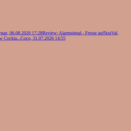
gan, 06.08.2026 17:28
Review: Alarmsignal - Fresse auf!
kraVal,
w Cockta...
Coco, 31.07.2026 14:55