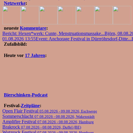
Netzwerke
:
neueste
Kommentare
:
Bericht: Hexen*werk: Cunte, Menstruationsmassake...
Björn, 08.08.2
01.08.2026 13:55
Event: Anchorage Festival in Dürrröhrsdorf-Ditte...
Zufallsbild:
Heute vor
17 Jahren
:
Bierschinken-Podcast
Festival-
Zeitpläne
:
Open Flair Festival
05.08.2026 - 09.08.2026, Eschwege
Sommerschlacht
07.08.2026 - 08.08.2026, Wakenstädt
Amplifire Festival
07.08.2026 - 08.08.2026, Hamburg
Brakrock
07.08.2026 - 08.08.2026, Duffel (BE)
Wutzrock Festival
07.08.2026 - 09.08.2026, Hamburg