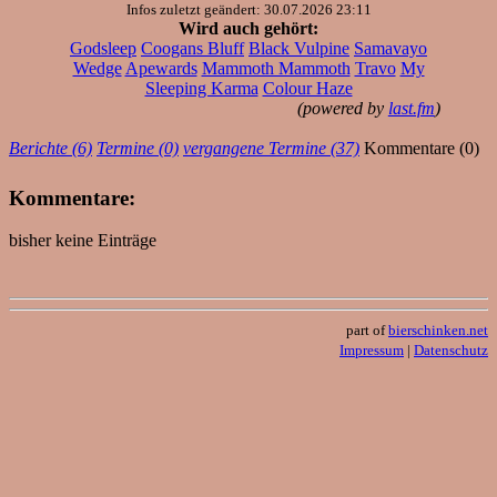
Infos zuletzt geändert: 30.07.2026 23:11
Wird auch gehört:
Godsleep
Coogans Bluff
Black Vulpine
Samavayo
Wedge
Apewards
Mammoth Mammoth
Travo
My
Sleeping Karma
Colour Haze
(powered by
last.fm
)
Berichte (6)
Termine (0)
vergangene Termine (37)
Kommentare (0)
Kommentare:
bisher keine Einträge
part of
bierschinken.net
Impressum
|
Datenschutz