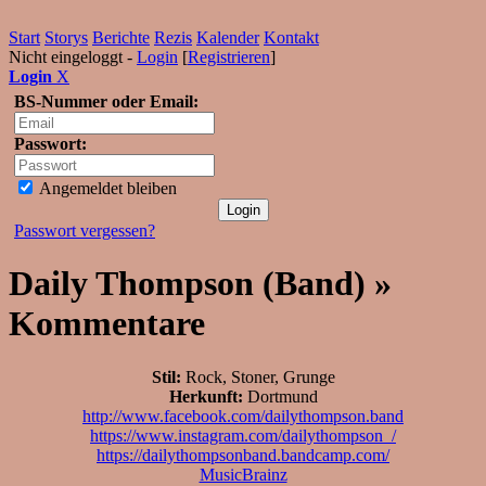
Start
Storys
Berichte
Rezis
Kalender
Kontakt
Nicht eingeloggt -
Login
[
Registrieren
]
Login
X
BS-Nummer oder Email:
Passwort:
Angemeldet bleiben
Passwort vergessen?
Daily Thompson (Band) »
Kommentare
Stil:
Rock, Stoner, Grunge
Herkunft:
Dortmund
http://www.facebook.com/dailythompson.band
https://www.instagram.com/dailythompson_/
https://dailythompsonband.bandcamp.com/
MusicBrainz