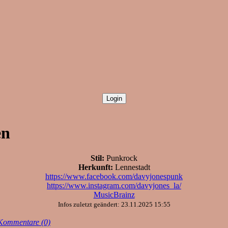
en
Stil:
Punkrock
Herkunft:
Lennestadt
https://www.facebook.com/davyjonespunk
https://www.instagram.com/davyjones_la/
MusicBrainz
Infos zuletzt geändert: 23.11.2025 15:55
Kommentare (0)