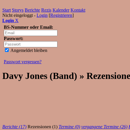
Start
Storys
Berichte
Rezis
Kalender
Kontakt
Nicht eingeloggt -
Login
[
Registrieren
]
Login
X
BS-Nummer oder Email:
Passwort:
Angemeldet bleiben
Passwort vergessen?
Davy Jones (Band) » Rezension
Berichte (17)
Rezensionen (1)
Termine (0)
vergangene Termine (26)