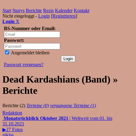
Start
Storys
Berichte
Rezis
Kalender
Kontakt
Nicht eingeloggt -
Login
[
Registrieren
]
Login
X
BS-Nummer oder Email:
Passwort:
Angemeldet bleiben
Passwort vergessen?
Dead Kardashians (Band) »
Berichte
Berichte (2)
Termine (0)
vergangene Termine (1)
Redaktion
Monatsrückblick Oktober 2021
| Weltweit vom 01. bis
31.10.2021
▶27 Fotos
niklas