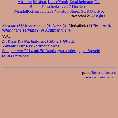
Absturtz
Minipax
Loser Youth
Zwakkelmann
Die
Bullen
Emscherkurve 77
Dorfterror
MandelKokainSchnaps
Nonstop Stereo
SOKO LiNX
(powered by
last.fm
)
Berichte (11)
Rezensionen (4)
News (5)
Mediathek (1)
Termine (0)
vergangene Termine (79)
Kommentare (0)
V.A.
Die Dorks
,
Die Wut
,
Halbstark
,
Schleim
,
Schlingelz
Vorwahl Ost Rec - Street Voices
Sampler von 2014 mit 50 Bands, gratis oder gegen Spende
[Audio-Download]
part of
bierschinken.net
Impressum
|
Datenschutz