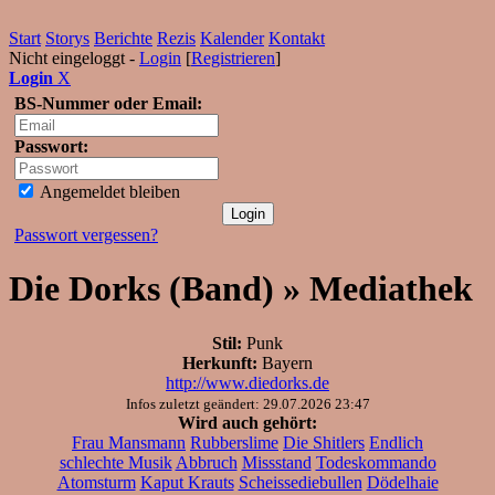
Start
Storys
Berichte
Rezis
Kalender
Kontakt
Nicht eingeloggt -
Login
[
Registrieren
]
Login
X
BS-Nummer oder Email:
Passwort:
Angemeldet bleiben
Passwort vergessen?
Die Dorks (Band) » Mediathek
Stil:
Punk
Herkunft:
Bayern
http://www.diedorks.de
Infos zuletzt geändert: 29.07.2026 23:47
Wird auch gehört:
Frau Mansmann
Rubberslime
Die Shitlers
Endlich
schlechte Musik
Abbruch
Missstand
Todeskommando
Atomsturm
Kaput Krauts
Scheissediebullen
Dödelhaie