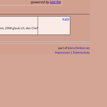
(powered by
last.fm
)
Kabl
tt, 2008 glaub ich, den Chef
part of
bierschinken.net
Impressum
|
Datenschutz