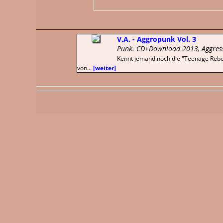
V.A. - Aggropunk Vol. 3
Punk. CD+Download 2013, Aggres
Kennt jemand noch die "Teenage Rebel
von...
[weiter]