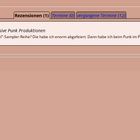
Rezensionen (1)
Termine (0)
vergangene Termine (12)
sive Punk Produktionen
"-Sampler-Reihe? Die habe ich enorm abgefeiert. Dann habe ich beim Punk im Po