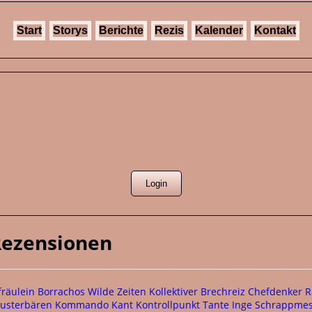
Start
Storys
Berichte
Rezis
Kalender
Kontakt
 Rezensionen
fräulein
Borrachos
Wilde Zeiten
Kollektiver Brechreiz
Chefdenker
R
usterbären
Kommando Kant
Kontrollpunkt
Tante Inge
Schrappmes