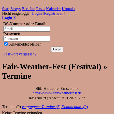
Start
Storys
Berichte
Rezis
Kalender
Kontakt
Nicht eingeloggt -
Login
[
Registrieren
]
Login
X
BS-Nummer oder Email:
Passwort:
Angemeldet bleiben
Passwort vergessen?
Fair-Weather-Fest (Festival) »
Termine
Stil:
Hardcore, Emo, Punk
https://www.fairweatherfest.de
Infos zuletzt geändert: 26.01.2025 17:56
Termine (0)
vergangene Termine (2)
Kommentare (0)
Keine Termine gefunden