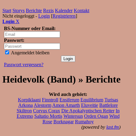
Start
Storys
Berichte
Rezis
Kalender
Kontakt
Nicht eingeloggt -
Login
[
Registrieren
]
Login
X
BS-Nummer oder Email:
Passwort:
Angemeldet bleiben
Passwort vergessen?
Heidevolk (Band) » Berichte
Wird auch gehört:
Korpiklaani
Finntroll
Ensiferum
Equilibrium
Turisas
Arkona
Alestorm
Amon Amarth
Eluveitie
Battlelore
Skiltron
Corvus Corax
Die Apokalyptischen Reiter
In
Extremo
Saltatio Mortis
Wintersun
Orden Ogan
Wind
Rose
Borknagar
Rumahoy
(powered by
last.fm
)