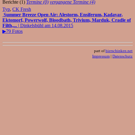
Berichte (1)
Termine (0)
vergangene Termine (4)
Typ
,
CK Fresh
Summer Breeze Open Air: Alestorm, Ensiferum, Kadavar,
Ektomorf, Powerwolf, Bloodbath, Trivium, Marduk, Cradle of
Filth,...
| Dinkelsbühl am 14.08.2015
▶79 Fotos
part of
bierschinken.net
Impressum
|
Datenschutz