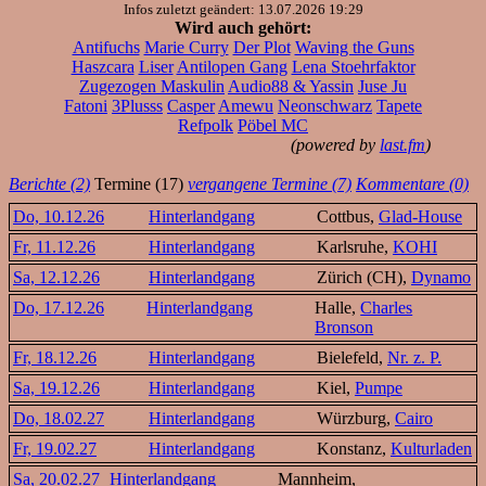
Infos zuletzt geändert: 13.07.2026 19:29
Wird auch gehört:
Antifuchs
Marie Curry
Der Plot
Waving the Guns
Haszcara
Liser
Antilopen Gang
Lena Stoehrfaktor
Zugezogen Maskulin
Audio88 & Yassin
Juse Ju
Fatoni
3Plusss
Casper
Amewu
Neonschwarz
Tapete
Refpolk
Pöbel MC
(powered by
last.fm
)
Berichte (2)
Termine (17)
vergangene Termine (7)
Kommentare (0)
Do, 10.12.26
Hinterlandgang
Cottbus,
Glad-House
Fr, 11.12.26
Hinterlandgang
Karlsruhe,
KOHI
Sa, 12.12.26
Hinterlandgang
Zürich (CH),
Dynamo
Do, 17.12.26
Hinterlandgang
Halle,
Charles
Bronson
Fr, 18.12.26
Hinterlandgang
Bielefeld,
Nr. z. P.
Sa, 19.12.26
Hinterlandgang
Kiel,
Pumpe
Do, 18.02.27
Hinterlandgang
Würzburg,
Cairo
Fr, 19.02.27
Hinterlandgang
Konstanz,
Kulturladen
Sa, 20.02.27
Hinterlandgang
Mannheim,