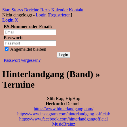
Start
Storys
Berichte
Rezis
Kalender
Kontakt
Nicht eingeloggt -
Login
[
Registrieren
]
Login
X
BS-Nummer oder Email:
Passwort:
Angemeldet bleiben
Passwort vergessen?
Hinterlandgang (Band) »
Termine
Stil:
Rap, HipHop
Herkunft:
Demmin
https://www.hinterlandgang.com/
https://www.instagram.com/hinterlandgang_official/
https://www.facebook.com/hinterlandgangofficial
MusicBrainz