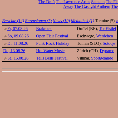
The Draft
The Lawrence Arms
Samiam
The Fla
Away
The Gaslight Anthem
The
Berichte (14)
Rezensionen (7)
News (10)
Mediathek (1)
Termine (5)
v
Fr, 07.08.26
Brakrock
Duffel (BE),
Ter Elstlei
So, 09.08.26
Open Flair Festival
Eschwege,
Werdchen
Di, 11.08.26
Punk Rock Holiday
Tolmin (SLO),
Sotocje
Do, 13.08.26
Hot Water Music
Zürich (CH),
Dynamo
Sa, 15.08.26
Tells Bells Festival
Villmar,
Sportgelände