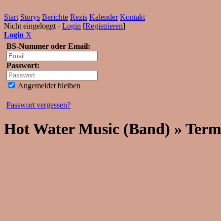
Start
Storys
Berichte
Rezis
Kalender
Kontakt
Nicht eingeloggt -
Login
[
Registrieren
]
Login
X
BS-Nummer oder Email:
Passwort:
Angemeldet bleiben
Passwort vergessen?
Hot Water Music (Band) » Term