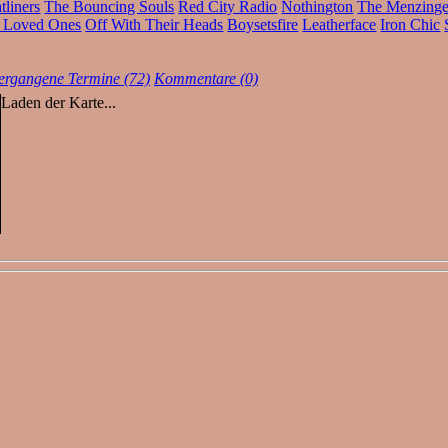
tliners
The Bouncing Souls
Red City Radio
Nothington
The Menzinge
 Loved Ones
Off With Their Heads
Boysetsfire
Leatherface
Iron Chic
ergangene Termine (72)
Kommentare (0)
Laden der Karte...