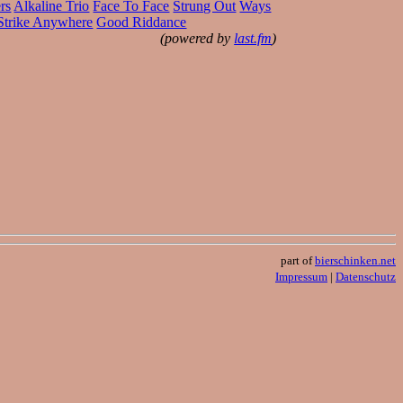
rs
Alkaline Trio
Face To Face
Strung Out
Ways
Strike Anywhere
Good Riddance
(powered by
last.fm
)
part of
bierschinken.net
Impressum
|
Datenschutz