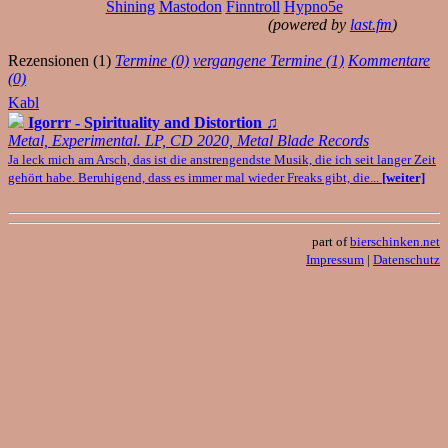
Shining
Mastodon
Finntroll
Hypno5e
(powered by
last.fm
)
Rezensionen (1)
Termine (0)
vergangene Termine (1)
Kommentare
(0)
Kabl
Igorrr - Spirituality and Distortion
♫
Metal, Experimental. LP, CD 2020, Metal Blade Records
Ja leck mich am Arsch, das ist die anstrengendste Musik, die ich seit langer Zeit
gehört habe. Beruhigend, dass es immer mal wieder Freaks gibt, die...
[weiter]
part of
bierschinken.net
Impressum
|
Datenschutz