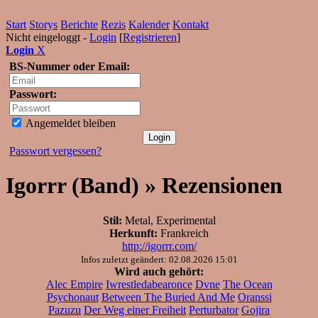
Start
Storys
Berichte
Rezis
Kalender
Kontakt
Nicht eingeloggt -
Login
[
Registrieren
]
Login
X
BS-Nummer oder Email:
Passwort:
Angemeldet bleiben
Passwort vergessen?
Igorrr (Band) » Rezensionen
Stil:
Metal, Experimental
Herkunft:
Frankreich
http://igorrr.com/
Infos zuletzt geändert: 02.08.2026 15:01
Wird auch gehört:
Alec Empire
Iwrestledabearonce
Dvne
The Ocean
Psychonaut
Between The Buried And Me
Oranssi
Pazuzu
Der Weg einer Freiheit
Perturbator
Gojira