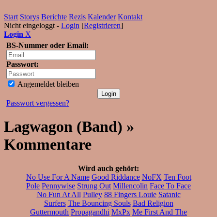
Start
Storys
Berichte
Rezis
Kalender
Kontakt
Nicht eingeloggt -
Login
[
Registrieren
]
Login
X
BS-Nummer oder Email:
Passwort:
Angemeldet bleiben
Passwort vergessen?
Lagwagon (Band) »
Kommentare
Wird auch gehört:
No Use For A Name
Good Riddance
NoFX
Ten Foot
Pole
Pennywise
Strung Out
Millencolin
Face To Face
No Fun At All
Pulley
88 Fingers Louie
Satanic
Surfers
The Bouncing Souls
Bad Religion
Guttermouth
Propagandhi
MxPx
Me First And The