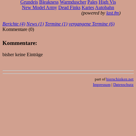
Grundeis
Bleakness
Warmduscher
Pales
High Vis
New Model Army
Dead Finks
Karies
Autobahn
(powered by
last.fm
)
Berichte (4)
News (1)
Termine (1)
vergangene Termine (6)
Kommentare (0)
Kommentare:
bisher keine Einträge
part of
bierschinken.net
Impressum
|
Datenschutz