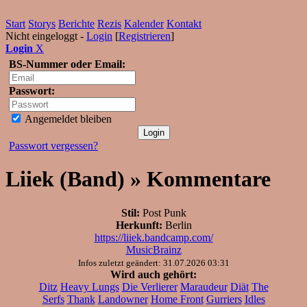
Start
Storys
Berichte
Rezis
Kalender
Kontakt
Nicht eingeloggt -
Login
[
Registrieren
]
Login
X
BS-Nummer oder Email:
Passwort:
Angemeldet bleiben
Passwort vergessen?
Liiek (Band) » Kommentare
Stil:
Post Punk
Herkunft:
Berlin
https://liiek.bandcamp.com/
MusicBrainz
Infos zuletzt geändert: 31.07.2026 03:31
Wird auch gehört:
Ditz
Heavy Lungs
Die Verlierer
Maraudeur
Diät
The
Serfs
Thank
Landowner
Home Front
Gurriers
Idles