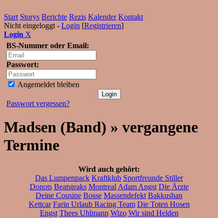
Start
Storys
Berichte
Rezis
Kalender
Kontakt
Nicht eingeloggt -
Login
[
Registrieren
]
Login
X
BS-Nummer oder Email:
Passwort:
Angemeldet bleiben
Passwort vergessen?
Madsen (Band) » vergangene
Termine
Wird auch gehört:
Das Lumpenpack
Kraftklub
Sportfreunde Stiller
Donots
Beatsteaks
Montreal
Adam Angst
Die Ärzte
Deine Cousine
Bosse
Massendefekt
Bakkushan
Kettcar
Farin Urlaub Racing Team
Die Toten Hosen
Engst
Thees Uhlmann
Wizo
Wir sind Helden