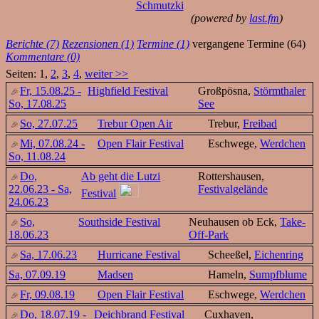
Schmutzki
(powered by
last.fm
)
Berichte (7)
Rezensionen (1)
Termine (1)
vergangene Termine (64)
Kommentare (0)
Seiten: 1,
2
,
3
,
4
,
weiter >>
Fr, 15.08.25 -
Highfield Festival
Großpösna,
Störmthaler
So, 17.08.25
See
So, 27.07.25
Trebur Open Air
Trebur,
Freibad
Mi, 07.08.24 -
Open Flair Festival
Eschwege,
Werdchen
So, 11.08.24
Do,
Ab geht die Lutzi
Rottershausen,
22.06.23 - Sa,
Festivalgelände
Festival
24.06.23
So,
Southside Festival
Neuhausen ob Eck,
Take-
18.06.23
Off-Park
Sa, 17.06.23
Hurricane Festival
Scheeßel,
Eichenring
Sa, 07.09.19
Madsen
Hameln,
Sumpfblume
Fr, 09.08.19
Open Flair Festival
Eschwege,
Werdchen
Do, 18.07.19 -
Deichbrand Festival
Cuxhaven,