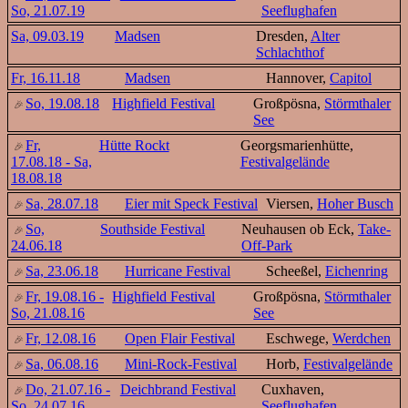
So, 21.07.19
Seeflughafen
Sa, 09.03.19
Madsen
Dresden,
Alter
Schlachthof
Fr, 16.11.18
Madsen
Hannover,
Capitol
So, 19.08.18
Highfield Festival
Großpösna,
Störmthaler
See
Fr,
Hütte Rockt
Georgsmarienhütte,
17.08.18 - Sa,
Festivalgelände
18.08.18
Sa, 28.07.18
Eier mit Speck Festival
Viersen,
Hoher Busch
So,
Southside Festival
Neuhausen ob Eck,
Take-
24.06.18
Off-Park
Sa, 23.06.18
Hurricane Festival
Scheeßel,
Eichenring
Fr, 19.08.16 -
Highfield Festival
Großpösna,
Störmthaler
So, 21.08.16
See
Fr, 12.08.16
Open Flair Festival
Eschwege,
Werdchen
Sa, 06.08.16
Mini-Rock-Festival
Horb,
Festivalgelände
Do, 21.07.16 -
Deichbrand Festival
Cuxhaven,
So, 24.07.16
Seeflughafen