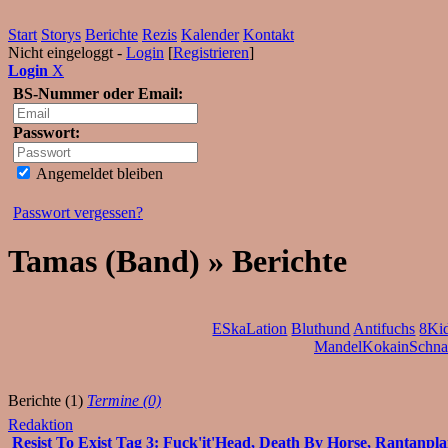
Start
Storys
Berichte
Rezis
Kalender
Kontakt
Nicht eingeloggt -
Login
[
Registrieren
]
Login
X
BS-Nummer oder Email:
Passwort:
Angemeldet bleiben
Passwort vergessen?
Tamas (Band) » Berichte
ESkaLation
Bluthund
Antifuchs
8Ki
MandelKokainSchna
Berichte (1)
Termine (0)
Redaktion
Resist To Exist Tag 3: Fuck'it'Head, Death By Horse, Rantanpla