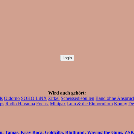
Wird auch gehört:
ds
Oidorno
SOKO LiNX
Zirkel
Scheissediebullen
Band ohne Anspruc
ps
Radio Havanna
Focus.
Minipax
Lulu & die Einhornfarm
Konny
De
n, Tamas, Krav Boca, Goldzilla, Bluthund, Waving the Guns, ZSK,