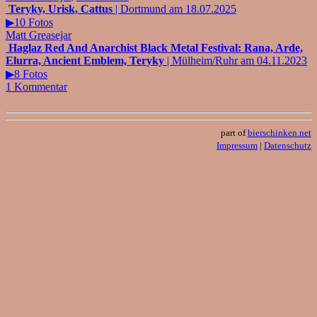
Teryky, Urisk, Cattus
| Dortmund am 18.07.2025
▶10 Fotos
Matt Greasejar
Haglaz Red And Anarchist Black Metal Festival: Rana, Arde,
Elurra, Ancient Emblem, Teryky
| Mülheim/Ruhr am 04.11.2023
▶8 Fotos
1 Kommentar
part of
bierschinken.net
Impressum
|
Datenschutz