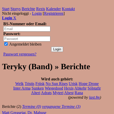
Start
Storys
Berichte
Rezis
Kalender
Kontakt
Nicht eingeloggt -
Login
[
Registrieren
]
Login
X
BS-Nummer oder Email:
Passwort:
Angemeldet bleiben
Passwort vergessen?
Teryky (Band) » Berichte
Wird auch gehört:
Welk
Tristis
Friisk
No Sun Rises
Urisk
Hope Drone
Inter Arma
Sunken
Wiegedood
Hexis
Abkehr
Sólstafir
Alteri
Adrats
Myteri
Abest
Rana
(powered by
last.fm
)
Berichte (2)
Termine (0)
vergangene Termine (3)
Matt Greasejar
,
Dr. Mabuse