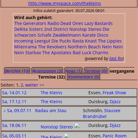
http://www.myspace.com/thekleins
Infos zuletzt geändert: 30.07.2026 08:01
Wird auch gehört:
The Generators
Radio Dead Ones
Lazy Bastards
DeRita Sisters
2nd District
Nonstop Stereo
Die
schwarzen Schafe
Zwakkelmann
Karate Disco
Incoming Leergut
Die Pucks
Rasta Knast
The Lippies
Milenrama
The Revolvers
Northern Beach
Nein Nein
Nein
Starbax
The Apostates
Bad Luck Charms
(powered by
last.fm
)
Berichte (10)
Rezensionen (3)
News (1)
Termine (0)
vergangene
Termine (32)
Kommentare (0)
Seiten: 1,
2
,
weiter >>
Sa, 14.01.12
The Kleins
Essen,
Freak Show
Sa, 17.12.11
The Kleins
Duisburg,
Djäzz
Sa, 09.07.11
Radau am Stau
Schmölln,
Stausee
Brandrübel
Sa, 18.06.11
Duisburg,
Djäzz
Nonstop Stereo
Sa, 05.03.11
Essen,
Panic Room
The Kleins