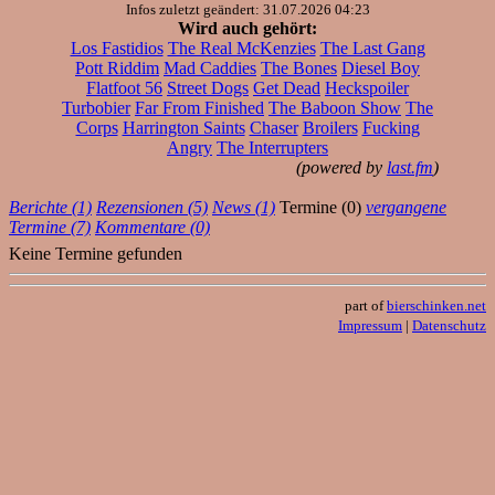
Infos zuletzt geändert: 31.07.2026 04:23
Wird auch gehört:
Los Fastidios
The Real McKenzies
The Last Gang
Pott Riddim
Mad Caddies
The Bones
Diesel Boy
Flatfoot 56
Street Dogs
Get Dead
Heckspoiler
Turbobier
Far From Finished
The Baboon Show
The
Corps
Harrington Saints
Chaser
Broilers
Fucking
Angry
The Interrupters
(powered by
last.fm
)
Berichte (1)
Rezensionen (5)
News (1)
Termine (0)
vergangene
Termine (7)
Kommentare (0)
Keine Termine gefunden
part of
bierschinken.net
Impressum
|
Datenschutz