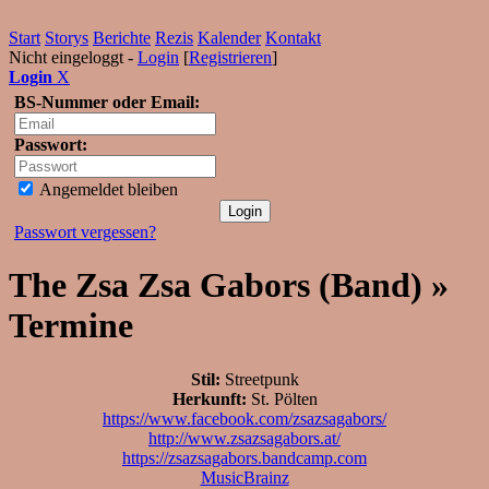
Start
Storys
Berichte
Rezis
Kalender
Kontakt
Nicht eingeloggt -
Login
[
Registrieren
]
Login
X
BS-Nummer oder Email:
Passwort:
Angemeldet bleiben
Passwort vergessen?
The Zsa Zsa Gabors (Band) »
Termine
Stil:
Streetpunk
Herkunft:
St. Pölten
https://www.facebook.com/zsazsagabors/
http://www.zsazsagabors.at/
https://zsazsagabors.bandcamp.com
MusicBrainz