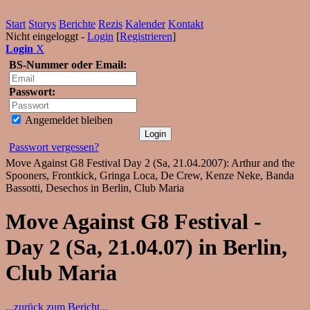
Start
Storys
Berichte
Rezis
Kalender
Kontakt
Nicht eingeloggt -
Login
[
Registrieren
]
Login
X
BS-Nummer oder Email:
Passwort:
Angemeldet bleiben
Passwort vergessen?
Move Against G8 Festival Day 2 (Sa, 21.04.2007): Arthur and the
Spooners, Frontkick, Gringa Loca, De Crew, Kenze Neke, Banda
Bassotti, Desechos in Berlin, Club Maria
Move Against G8 Festival -
Day 2 (Sa, 21.04.07) in Berlin,
Club Maria
...zurück zum Bericht...