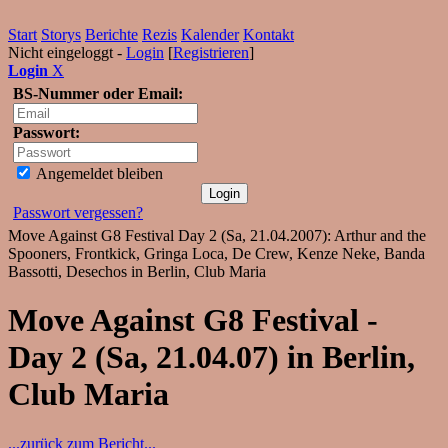
Start
Storys
Berichte
Rezis
Kalender
Kontakt
Nicht eingeloggt -
Login
[
Registrieren
]
Login
X
BS-Nummer oder Email:
Passwort:
Angemeldet bleiben
Passwort vergessen?
Move Against G8 Festival Day 2 (Sa, 21.04.2007): Arthur and the
Spooners, Frontkick, Gringa Loca, De Crew, Kenze Neke, Banda
Bassotti, Desechos in Berlin, Club Maria
Move Against G8 Festival -
Day 2 (Sa, 21.04.07) in Berlin,
Club Maria
...zurück zum Bericht...