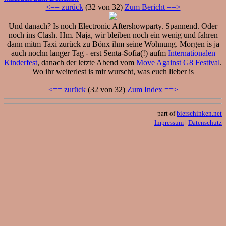
<== zurück
(32 von 32)
Zum Bericht ==>
Und danach? Is noch Electronic Aftershowparty. Spannend. Oder
noch ins Clash. Hm. Naja, wir bleiben noch ein wenig und fahren
dann mitm Taxi zurück zu Bönx ihm seine Wohnung. Morgen is ja
auch nochn langer Tag - erst Senta-Sofia(!) aufm
Internationalen
Kinderfest
, danach der letzte Abend vom
Move Against G8 Festival
.
Wo ihr weiterlest is mir wurscht, was euch lieber is
<== zurück
(32 von 32)
Zum Index ==>
part of
bierschinken.net
Impressum
|
Datenschutz