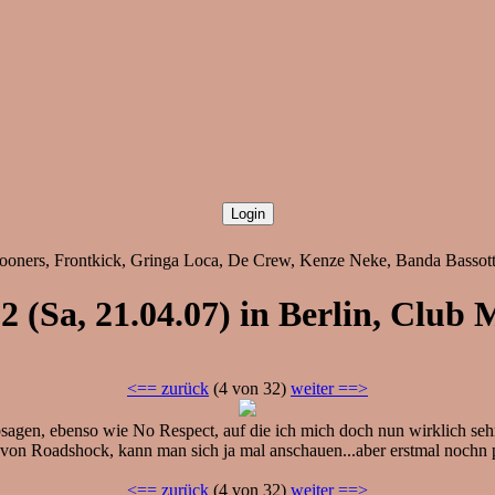
pooners, Frontkick, Gringa Loca, De Crew, Kenze Neke, Banda Bassotti
2 (Sa, 21.04.07) in Berlin, Club 
<== zurück
(4 von 32)
weiter ==>
bsagen, ebenso wie No Respect, auf die ich mich doch nun wirklich sehr
er von Roadshock, kann man sich ja mal anschauen...aber erstmal nochn
<== zurück
(4 von 32)
weiter ==>