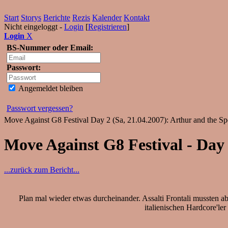
Start
Storys
Berichte
Rezis
Kalender
Kontakt
Nicht eingeloggt -
Login
[
Registrieren
]
Login
X
BS-Nummer oder Email:
Passwort:
Angemeldet bleiben
Passwort vergessen?
Move Against G8 Festival Day 2 (Sa, 21.04.2007): Arthur and the S
Move Against G8 Festival - Day 
...zurück zum Bericht...
Plan mal wieder etwas durcheinander. Assalti Frontali mussten a
italienischen Hardcore'l