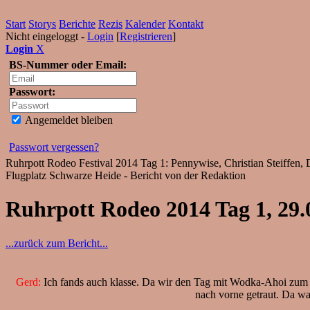
Start
Storys
Berichte
Rezis
Kalender
Kontakt
Nicht eingeloggt -
Login
[
Registrieren
]
Login
X
BS-Nummer oder Email:
Passwort:
Angemeldet bleiben
Passwort vergessen?
Ruhrpott Rodeo Festival 2014 Tag 1: Pennywise, Christian Steiffen, 
Flugplatz Schwarze Heide - Bericht von der Redaktion
Ruhrpott Rodeo 2014 Tag 1, 29.
...zurück zum Bericht...
Gerd:
Ich fands auch klasse. Da wir den Tag mit Wodka-Ahoi zum F
nach vorne getraut. Da wa