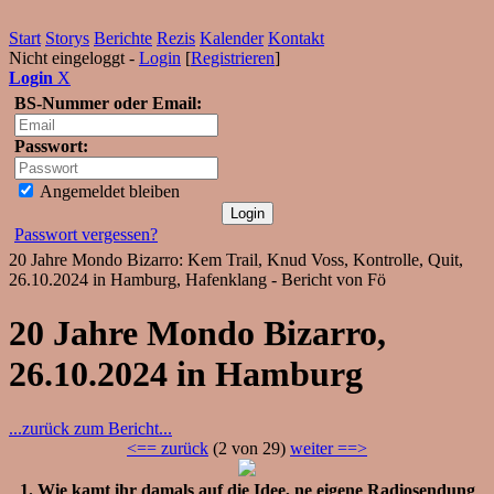
Start
Storys
Berichte
Rezis
Kalender
Kontakt
Nicht eingeloggt -
Login
[
Registrieren
]
Login
X
BS-Nummer oder Email:
Passwort:
Angemeldet bleiben
Passwort vergessen?
20 Jahre Mondo Bizarro: Kem Trail, Knud Voss, Kontrolle, Quit,
26.10.2024 in Hamburg, Hafenklang - Bericht von Fö
20 Jahre Mondo Bizarro,
26.10.2024 in Hamburg
...zurück zum Bericht...
<== zurück
(2 von 29)
weiter ==>
1. Wie kamt ihr damals auf die Idee, ne eigene Radiosendung