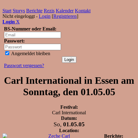
Start
Storys
Berichte
Rezis
Kalender
Kontakt
Nicht eingeloggt -
Login
[
Registrieren
]
Login
X
BS-Nummer oder Email:
Passwort:
Angemeldet bleiben
Passwort vergessen?
Carl International in Essen am
Sonntag, den 01.05.05
Festival:
Carl International
Datum:
So,
01.05.05
Location:
Zeche Carl
Berichte: