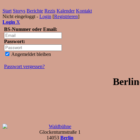
Start
Storys
Berichte
Rezis
Kalender
Kontakt
Nicht eingeloggt -
Login
[
Registrieren
]
Login
X
BS-Nummer oder Email:
Passwort:
Angemeldet bleiben
Passwort vergessen?
Berlin
Waldbühne
Glockenturmstraße 1
14053
Berlin