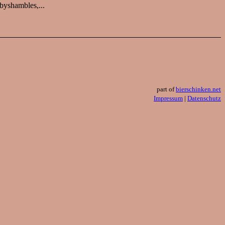
byshambles,...
part of
bierschinken.net
Impressum
|
Datenschutz