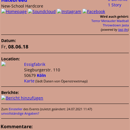
1 Story
New-School Hardcore
Wird auch gehört:
Terror
Merauder
Madball
Throwdown
Jasta
(powered by
last.fm
)
Datum:
Fr,
08.06.18
Location:
Essigfabrik
Siegburgerstr. 110
50679
Köln
Karte
(lädt Daten von Openstreetmap)
Berichte:
Zum
Einsteller
des Events (zuletzt geändert: 24.07.2021 11:47)
unvollständige Angaben?
Kommentare: