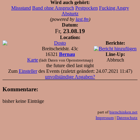
Wird auch gehört:
Missstand
Band ohne Anspruch
Pestpocken
Fucking Angry
Absturtz
(powered by
last.fm
)
Datum:
Fr,
23.08.19
Location:
Dosto
Berichte:
Breitscheidstr. 43c
16321
Bernau
Line-Up:
Karte
Abbruch
(lädt Daten von Openstreetmap)
the future died last night
Zum
Einsteller
des Events (zuletzt geändert: 24.07.2021 11:47)
unvollständige Angaben?
Kommentare:
bisher keine Einträge
part of
bierschinken.net
Impressum
|
Datenschutz