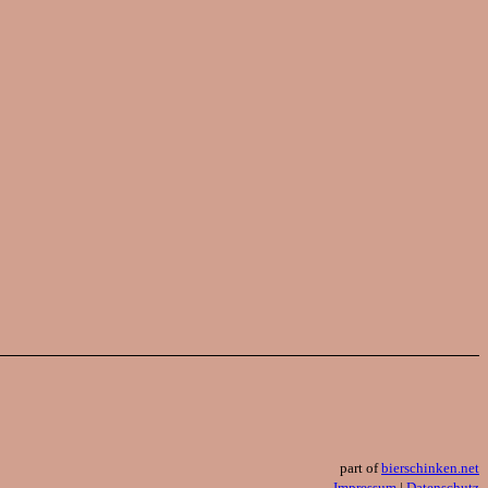
part of
bierschinken.net
Impressum
|
Datenschutz