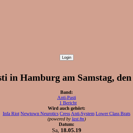
sti in Hamburg am Samstag, den 
Band:
Anti-Pasti
1 Bericht
Wird auch gehört:
Infa Riot
Newtown Neurotics
Cress
Anti-System
Lower Class Brats
(powered by
last.fm
)
Datum:
Sa,
18.05.19