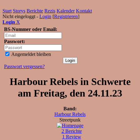
Start
Storys
Berichte
Rezis
Kalender
Kontakt
Nicht eingeloggt -
Login
[
Registrieren
]
Login
X
BS-Nummer oder Email:
Passwort:
Angemeldet bleiben
Passwort vergessen?
Harbour Rebels in Schwerte
am Freitag, den 24.11.23
Band:
Harbour Rebels
Streetpunk
2 Berichte
1 Review