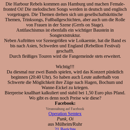
Die Harbour Rebels kommen aus Hamburg und machen Female-
fronted Oi! Die melodischen Songs werden in deutsch und englisch
vorgetragen. Die Themen drehen sich um gesellschaftskritische
Themen, Trinksongs, Fußballgeschichten, aber auch um die Rolle
von Frauen in der Szene (Grrrls on Stage).
Antifaschismus ist ebenfalls ein wichtiger Baustein in
Songtextstruktur.
Neben Auftritten vor Szenegrößen wie Loikaemie, hat die Band es
bis nach Asien, Schweden und England (Rebellion Festival)
geschafft.
Durch fleißiges Touren wird die Fangemeinde stets erweitert.
Wichtig!!!
Da diesmal nur zwei Bands spielen, wird das Konzert pünktlich
beginnen (20:40 Uhr). So haben auch Leute außerhalb von
Schwerte die Möglichkeit ihre Züge nach Hagen, Bochum und
Wanne-Eickel zu kriegen.
Bierpreise knallhart kalkuliert und stabil bei 1,50 Euro plus Pfand.
Wo gibt es denn noch Preise wie diese?
Facebook:
Veranstaltung auf Facebook
Operation Semtex
Punk, Oi
aus Mülheim/Ruhr
21 Berichte