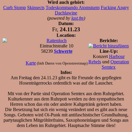
Wird auch gehört:
Curb Stomp
Skinsects
Todeskommando Atomsturm
Fucking Angry
Dachlawine
(powered by
last.fm
)
Datum:
Fr,
24.11.23
Location:
Rattenloch
Berichte:
Eintrachtstraße 10
58239
Schwerte
Line-Up:
Konzert
Harbour
Rebels
und
Operation
Karte
(lädt Daten von Openstreetmap)
Semtex
Infos:
Am Freitag den 24.11.23 gibt es für Freunde des gepflegten
Hosenträgerrocks ordentlich was auf die Lauscher.
Mit von der Partie sind Operation Semtex aus dem Ruhrgebiet.
Kulturkenner aus dem Ruhrpott werden zu den sympathischen
Herren schon das ein oder andere Kaltgetränk geleert haben.
Die Besetzung hat sich ein wenig verändert und es gibt auch neue
Songs. Geboten wird Oi-Punk mit antifaschistischer Grundhaltung,
partytauglichen Mitgröhlrefrains, Saxophoneinlagen und Songs aus
dem Leben im Ruhrgebiet. Hauptsache Stimme ölen!