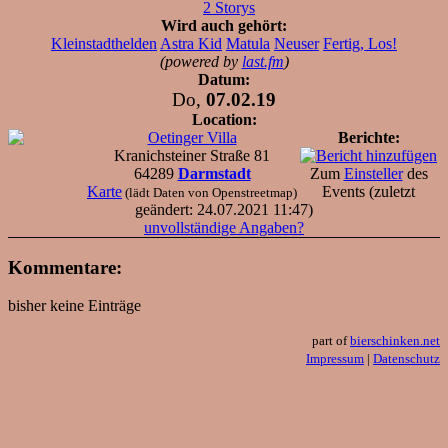
2 Storys
Wird auch gehört:
Kleinstadthelden
Astra Kid
Matula
Neuser
Fertig, Los!
(powered by
last.fm
)
Datum:
Do,
07.02.19
Location:
Oetinger Villa
Berichte:
Kranichsteiner Straße 81
64289
Darmstadt
Zum
Einsteller
des
Karte
Events (zuletzt
(lädt Daten von Openstreetmap)
geändert: 24.07.2021 11:47)
unvollständige Angaben?
Kommentare:
bisher keine Einträge
part of
bierschinken.net
Impressum
|
Datenschutz