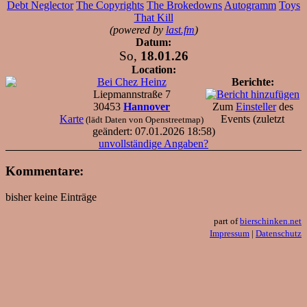
Debt Neglector
The Copyrights
The Brokedowns
Autogramm
Toys
That Kill
(powered by
last.fm
)
Datum:
So,
18.01.26
Location:
Bei Chez Heinz
Berichte:
Liepmannstraße 7
30453
Hannover
Zum
Einsteller
des
Karte
Events (zuletzt
(lädt Daten von Openstreetmap)
geändert: 07.01.2026 18:58)
unvollständige Angaben?
Kommentare:
bisher keine Einträge
part of
bierschinken.net
Impressum
|
Datenschutz