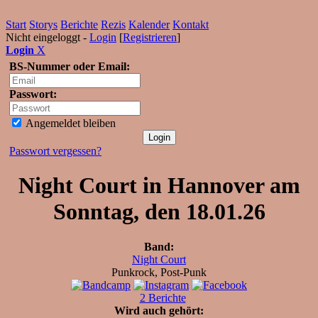
Start
Storys
Berichte
Rezis
Kalender
Kontakt
Nicht eingeloggt -
Login
[
Registrieren
]
Login
X
BS-Nummer oder Email:
Passwort:
Angemeldet bleiben
Passwort vergessen?
Night Court in Hannover am
Sonntag, den 18.01.26
Band:
Night Court
Punkrock, Post-Punk
2 Berichte
Wird auch gehört: