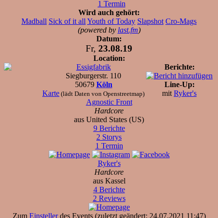
1 Termin
Wird auch gehört:
Madball
Sick of it all
Youth of Today
Slapshot
Cro-Mags
(powered by
last.fm
)
Datum:
Fr,
23.08.19
Location:
Essigfabrik
Berichte:
Siegburgerstr. 110
50679
Köln
Line-Up:
Karte
mit
Ryker's
(lädt Daten von Openstreetmap)
Agnostic Front
Hardcore
aus United States (US)
9 Berichte
2 Storys
1 Termin
Ryker's
Hardcore
aus Kassel
4 Berichte
2 Reviews
Zum
Einsteller
des Events (zuletzt geändert: 24.07.2021 11:47)