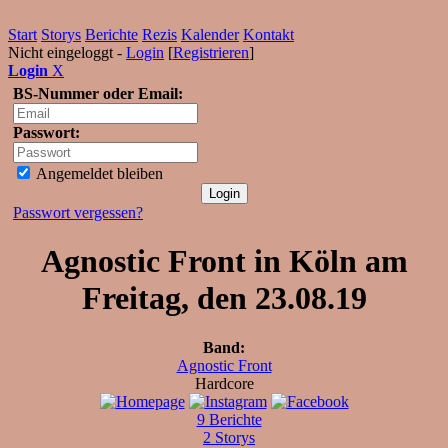
Start
Storys
Berichte
Rezis
Kalender
Kontakt
Nicht eingeloggt -
Login
[
Registrieren
]
Login
X
BS-Nummer oder Email:
Passwort:
Angemeldet bleiben
Passwort vergessen?
Agnostic Front in Köln am
Freitag, den 23.08.19
Band:
Agnostic Front
Hardcore
9 Berichte
2 Storys