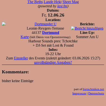
The Beths
Lande Hekt
Sheer Mag
(powered by
last.fm
)
Datum:
Fr,
12.06.26
Location:
Dortmunder U
Berichte:
Leonie-Reygers-Terrasse
44137
Dortmund
Line-Up:
Karte
Sommer Am U
(lädt Daten von Openstreetmap)
Harbour Sounds pres: Tchotchke
+ DJ-Set mit Lost & Found
Infos:
19-22 Uhr
Zum
Einsteller
des Events (zuletzt geändert: 03.06.2026 15:27)
unvollständige Angaben?
Kommentare:
bisher keine Einträge
part of
bierschinken.net
Impressum
|
Datenschutz