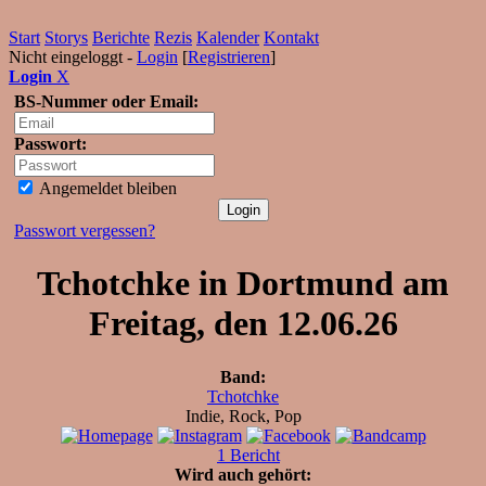
Start
Storys
Berichte
Rezis
Kalender
Kontakt
Nicht eingeloggt -
Login
[
Registrieren
]
Login
X
BS-Nummer oder Email:
Passwort:
Angemeldet bleiben
Passwort vergessen?
Tchotchke in Dortmund am
Freitag, den 12.06.26
Band:
Tchotchke
Indie, Rock, Pop
1 Bericht
Wird auch gehört: