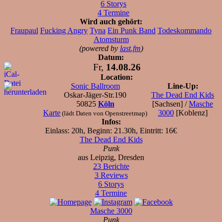
6 Storys
4 Termine
Wird auch gehört:
Fraupaul
Fucking Angry
Tyna
Ein Punk Band
Todeskommando
Atomsturm
(powered by
last.fm
)
Datum:
Fr,
14.08.26
Location:
Sonic Ballroom
Line-Up:
Oskar-Jäger-Str.190
The Dead End Kids
50825
Köln
[Sachsen] /
Masche
Karte
3000
[Koblenz]
(lädt Daten von Openstreetmap)
Infos:
Einlass: 20h, Beginn: 21.30h, Eintritt: 16€
The Dead End Kids
Punk
aus Leipzig, Dresden
23 Berichte
3 Reviews
6 Storys
4 Termine
Masche 3000
Punk