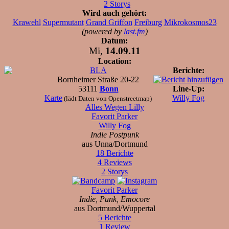
2 Storys
Wird auch gehört:
Krawehl
Supermutant
Grand Griffon
Freiburg
Mikrokosmos23
(powered by
last.fm
)
Datum:
Mi,
14.09.11
Location:
BLA
Berichte:
Bornheimer Straße 20-22
53111
Bonn
Line-Up:
Karte
Willy Fog
(lädt Daten von Openstreetmap)
Alles Wegen Lilly
Favorit Parker
Willy Fog
Indie Postpunk
aus Unna/Dortmund
18 Berichte
4 Reviews
2 Storys
Favorit Parker
Indie, Punk, Emocore
aus Dortmund/Wuppertal
5 Berichte
1 Review