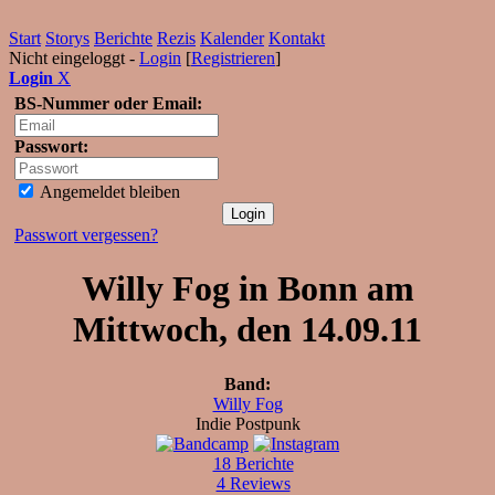
Start
Storys
Berichte
Rezis
Kalender
Kontakt
Nicht eingeloggt -
Login
[
Registrieren
]
Login
X
BS-Nummer oder Email:
Passwort:
Angemeldet bleiben
Passwort vergessen?
Willy Fog in Bonn am
Mittwoch, den 14.09.11
Band:
Willy Fog
Indie Postpunk
18 Berichte
4 Reviews