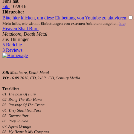
Fans hat.
kiki
10/2016
Hörprobe:
Bitte hier klicken, um diese Einbettung von Youtube zu aktivieren.
Mehr Infos, wie wir mit Einbettungen von externen Anbietern umgehen,
hier
.
Heaven Shall Burn
Metalcore, Death Metal
aus Thüringen
5 Berichte
3 Reviews
Stil:
Metalcore, Death Metal
VÖ:
16.09.2016, CD, 2xLP+CD, Century Media
Tracklist:
01. The Loss Of Fury
02. Bring The War Home
03. Passage Of The Crane
04. They Shall Not Pass
05. Downshifter
06. Prey To God
07. Agent Orange
08. My Heart Is My Compass