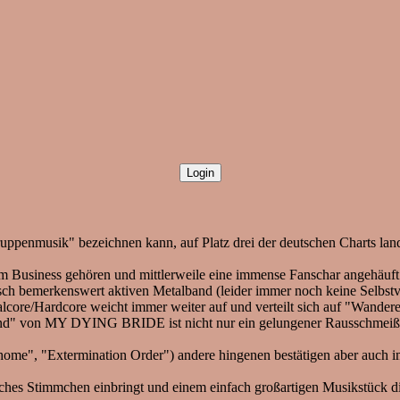
enmusik" bezeichnen kann, auf Platz drei der deutschen Charts landet
ness gehören und mittlerweile eine immense Fanschar angehäuft hab
h bemerkenswert aktiven Metalband (leider immer noch keine Selbstver
core/Hardcore weicht immer weiter auf und verteilt sich auf "Wanderer
" von MY DYING BRIDE ist nicht nur ein gelungener Rausschmeißer, e
 home", "Extermination Order") andere hingenen bestätigen aber auch
iches Stimmchen einbringt und einem einfach großartigen Musikstück d