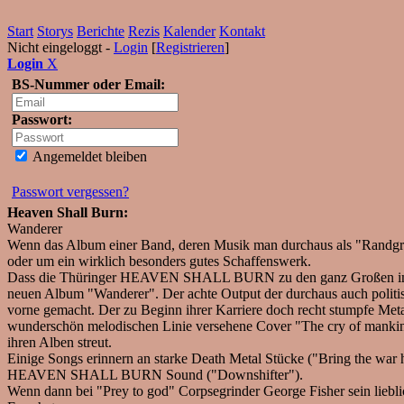
Start
Storys
Berichte
Rezis
Kalender
Kontakt
Nicht eingeloggt -
Login
[
Registrieren
]
Login
X
BS-Nummer oder Email:
Passwort:
Angemeldet bleiben
Passwort vergessen?
Heaven Shall Burn:
Wanderer
Wenn das Album einer Band, deren Musik man durchaus als "Randgrupp
oder um ein wirklich besonders gutes Schaffenswerk.
Dass die Thüringer HEAVEN SHALL BURN zu den ganz Großen im Busi
neuen Album "Wanderer". Der achte Output der durchaus auch politisc
vorne gemacht. Der zu Beginn ihrer Karriere doch recht stumpfe Metal
wunderschön melodischen Linie versehene Cover "The cry of mankind
ihren Alben streut.
Einige Songs erinnern an starke Death Metal Stücke ("Bring the war
HEAVEN SHALL BURN Sound ("Downshifter").
Wenn dann bei "Prey to god" Corpsegrinder George Fisher sein liebl