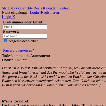
Start
Storys
Berichte
Rezis
Kalender
Kontakt
Nicht eingeloggt -
Login
[
Registrieren
]
Login
X
BS-Nummer oder Email:
Passwort:
Angemeldet bleiben
Passwort vergessen?
Todeskommando Atomsturm:
Endlich Zukunft
Da ist es! Also fast. Für uns erstmal nur digital, weil als wir dies
(hüstl) Zeit braucht, erscheint das thermoplastische Polymer genau 
das ganze voll der Bockmist ist und ich meinen Patch an der Gürtel
Platte nen Nervenzusammenbruch bekommen. Zum Glück bin ich nicht a
zu massigen Wiederholungen kommt, teilen wir uns die Lieder auf...
h*einz_zweidreI:
Lied eins (
Dead Punks
) setzt schon mal den richtigen Ton. Es geht so