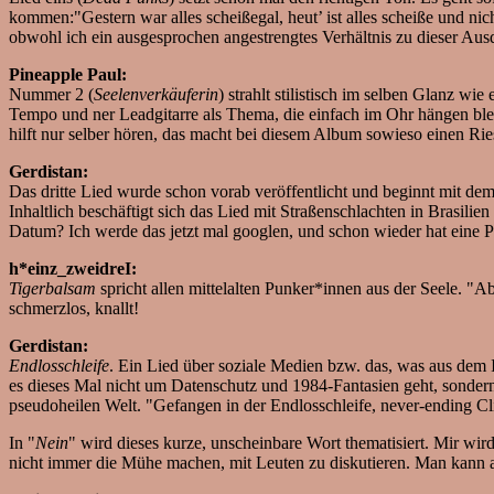
kommen:"Gestern war alles scheißegal, heut’ ist alles scheiße und nich
obwohl ich ein ausgesprochen angestrengtes Verhältnis zu dieser Ausd
Pineapple Paul:
Nummer 2 (
Seelenverkäuferin
) strahlt stilistisch im selben Glanz w
Tempo und ner Leadgitarre als Thema, die einfach im Ohr hängen bleib
hilft nur selber hören, das macht bei diesem Album sowieso einen Ri
Gerdistan:
Das dritte Lied wurde schon vorab veröffentlicht und beginnt mit dem
Inhaltlich beschäftigt sich das Lied mit Straßenschlachten in Brasilien 
Datum? Ich werde das jetzt mal googlen, und schon wieder hat eine P
h*einz_zweidreI:
Tigerbalsam
spricht allen mittelalten Punker*innen aus der Seele. "Ab
schmerzlos, knallt!
Gerdistan:
Endlosschleife
. Ein Lied über soziale Medien bzw. das, was aus dem
es dieses Mal nicht um Datenschutz und 1984-Fantasien geht, sonder
pseudoheilen Welt. "Gefangen in der Endlosschleife, never-ending C
In "
Nein
" wird dieses kurze, unscheinbare Wort thematisiert. Mir wir
nicht immer die Mühe machen, mit Leuten zu diskutieren. Man kann a