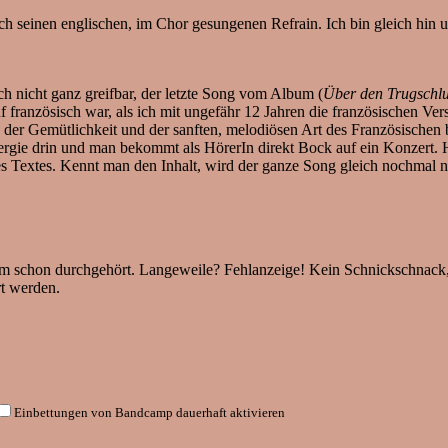
rch seinen englischen, im Chor gesungenen Refrain. Ich bin gleich hin u
ich nicht ganz greifbar, der letzte Song vom Album (
Über den Trugschlus
 französisch war, als ich mit ungefähr 12 Jahren die französischen Ve
 der Gemütlichkeit und der sanften, melodiösen Art des Französischen b
Energie drin und man bekommt als HörerIn direkt Bock auf ein Konzert. H
es Textes. Kennt man den Inhalt, wird der ganze Song gleich nochmal
 schon durchgehört. Langeweile? Fehlanzeige! Kein Schnickschnack, k
rt werden.
Einbettungen von Bandcamp dauerhaft aktivieren