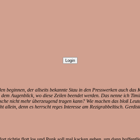
e Zeilen beginnen, der allseits bekannte Stau in den Presswerken auch
in dem Augenblick, wo diese Zeilen beendet werden. Das nenne ich Timi
tasche nicht mehr überzeugend tragen kann? Wie machen das bloß Leute
llein, denn es herrscht reges Interesse am Rezigrabbeltisch. Gerdis
fort richtig flott los und Punk soll mal kacken gehen, um dann hoffentl