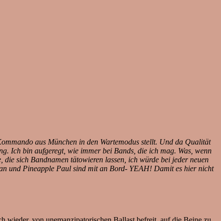
 das Kommando aus München in den Wartemodus stellt. Und da Qualität
ng. Ich bin aufgeregt, wie immer bei Bands, die ich mag. Was, wenn
, die sich Bandnamen tätowieren lassen, ich würde bei jeder neuen
tan und Pineapple Paul sind mit an Bord- YEAH! Damit es hier nicht
ich wieder, von unemanzipatorischen Ballast befreit, auf die Beine zu