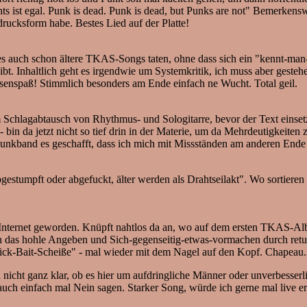
ts ist egal. Punk is dead. Punk is dead, but Punks are not" Bemerkenswe
rucksform habe. Bestes Lied auf der Platte!
ie es auch schon ältere TKAS-Songs taten, ohne dass sich ein "kennt-man-
t. Inhaltlich geht es irgendwie um Systemkritik, ich muss aber gesteh
esenspaß! Stimmlich besonders am Ende einfach ne Wucht. Total geil.
 Schlagabtausch von Rhythmus- und Sologitarre, bevor der Text einsetzt.
- bin da jetzt nicht so tief drin in der Materie, um da Mehrdeutigkeiten 
unkband es geschafft, dass ich mich mit Missständen am anderen Ende 
gestumpft oder abgefuckt, älter werden als Drahtseilakt". Wo sortieren
 Internet geworden. Knüpft nahtlos da an, wo auf dem ersten TKAS-Alb
n das hohle Angeben und Sich-gegenseitig-etwas-vormachen durch retus
lick-Bait-Scheiße" - mal wieder mit dem Nagel auf den Kopf. Chapeau.
d nicht ganz klar, ob es hier um aufdringliche Männer oder unverbesserl
uch einfach mal Nein sagen. Starker Song, würde ich gerne mal live er