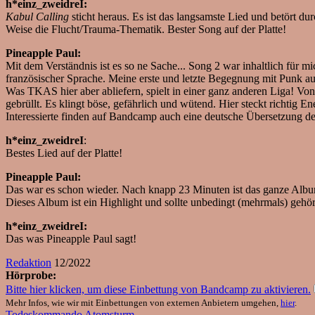
h*einz_zweidreI:
Kabul Calling
sticht heraus. Es ist das langsamste Lied und betört du
Weise die Flucht/Trauma-Thematik. Bester Song auf der Platte!
Pineapple Paul:
Mit dem Verständnis ist es so ne Sache... Song 2 war inhaltlich für m
französischer Sprache. Meine erste und letzte Begegnung mit Punk auf
Was TKAS hier aber abliefern, spielt in einer ganz anderen Liga! Von
gebrüllt. Es klingt böse, gefährlich und wütend. Hier steckt richtig 
Interessierte finden auf Bandcamp auch eine deutsche Übersetzung d
h*einz_zweidreI
:
Bestes Lied auf der Platte!
Pineapple Paul:
Das war es schon wieder. Nach knapp 23 Minuten ist das ganze Album
Dieses Album ist ein Highlight und sollte unbedingt (mehrmals) gehö
h*einz_zweidreI:
Das was Pineapple Paul sagt!
Redaktion
12/2022
Hörprobe:
Bitte hier klicken, um diese Einbettung von Bandcamp zu aktivieren.
Mehr Infos, wie wir mit Einbettungen von externen Anbietern umgehen,
hier
.
Todeskommando Atomsturm