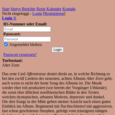
Start
Storys
Berichte
Rezis
Kalender
Kontakt
Nicht eingeloggt -
Login
[
Registrieren
]
Login
X
BS-Nummer oder Email:
Passwort:
Angemeldet bleiben
Passwort vergessen?
Turbostaat:
Alter Zorn
Das erste Lied
Affenstrasse
deutet direkt an, in welche Richtung es
bei den zwölf Liedern des neuesten, achten Albums
Alter Zorn
geht,
auch wenn es nicht der beste Song des Albums ist. Die Musik
wieder eher roh produziert (wie bereits der Vorgänger
Uthlande),
die sonst eher üblichen nordfriesischen Bilder in den Texten
weichen dystopischen, urbanen Motiven, depressiv und dunkel.
Die drei Songs in der Mitte geben meiner Ansicht nach einen guten
Einblick ins Album. Beginnend mit
Nachtschimmel
mit aggressiven,
fast schon geschrienen Strophen, gefolgt vom (einzigem) ruhigen