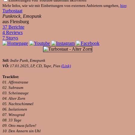
Einbettungen von Youtube dauerhaft aktivieren
Mehr Infos, wie wir mit Einbettungen von externen Anbietern umgehen,
hier
.
Turbostaat
Punkrock, Emopunk
aus Flensburg
37 Berichte
4 Reviews
7 Storys
Stil:
Indie Punk, Emopunk
VÖ:
17.01.2025, LP, CD, Tape, Pias
(Link)
Tracklist:
01. Affenstrasse
02. Subraum
03. Scheissauge
04. Alter Zorn
05. Nachtschimmel
06. Isolationen
07. Winograd
08. 33 Tage
09. Otto muss fallen!
10. Den Annern sin Uhl