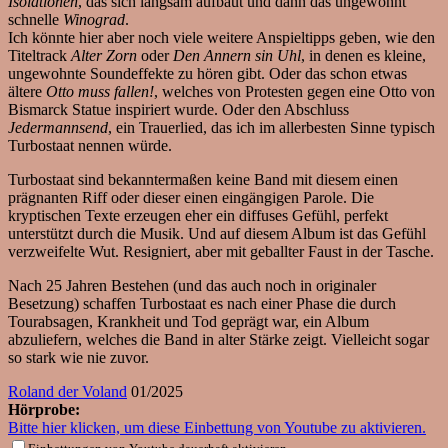
Isolationen
, das sich langsam aufbaut und dann das ungewohnt
schnelle
Winograd
.
Ich könnte hier aber noch viele weitere Anspieltipps geben, wie den
Titeltrack
Alter Zorn
oder
Den Annern sin Uhl
, in denen es kleine,
ungewohnte Soundeffekte zu hören gibt. Oder das schon etwas
ältere
Otto muss fallen!
, welches von Protesten gegen eine Otto von
Bismarck Statue inspiriert wurde. Oder den Abschluss
Jedermannsend
, ein Trauerlied, das ich im allerbesten Sinne typisch
Turbostaat nennen würde.
Turbostaat sind bekanntermaßen keine Band mit diesem einen
prägnanten Riff oder dieser einen eingängigen Parole. Die
kryptischen Texte erzeugen eher ein diffuses Gefühl, perfekt
unterstützt durch die Musik. Und auf diesem Album ist das Gefühl
verzweifelte Wut. Resigniert, aber mit geballter Faust in der Tasche.
Nach 25 Jahren Bestehen (und das auch noch in originaler
Besetzung) schaffen Turbostaat es nach einer Phase die durch
Tourabsagen, Krankheit und Tod geprägt war, ein Album
abzuliefern, welches die Band in alter Stärke zeigt. Vielleicht sogar
so stark wie nie zuvor.
Roland der Voland
01/2025
Hörprobe:
Bitte hier klicken, um diese Einbettung von Youtube zu aktivieren.