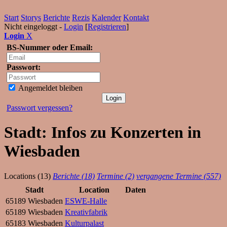
Start
Storys
Berichte
Rezis
Kalender
Kontakt
Nicht eingeloggt -
Login
[
Registrieren
]
Login
X
BS-Nummer oder Email:
Passwort:
Angemeldet bleiben
Passwort vergessen?
Stadt: Infos zu Konzerten in
Wiesbaden
Locations (13)
Berichte (18)
Termine (2)
vergangene Termine (557)
Stadt
Location
Daten
65189 Wiesbaden
ESWE-Halle
65189 Wiesbaden
Kreativfabrik
65183 Wiesbaden
Kulturpalast