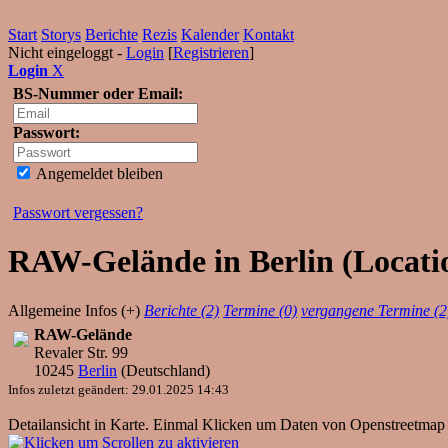
Start
Storys
Berichte
Rezis
Kalender
Kontakt
Nicht eingeloggt -
Login
[
Registrieren
]
Login
X
BS-Nummer oder Email:
Passwort:
Angemeldet bleiben
Passwort vergessen?
RAW-Gelände in Berlin (Locatio
Allgemeine Infos (+)
Berichte (2)
Termine (0)
vergangene Termine (2
RAW-Gelände
Revaler Str. 99
10245
Berlin
(
Deutschland
)
Infos zuletzt geändert: 29.01.2025 14:43
Detailansicht in Karte. Einmal Klicken um Daten von Openstreetmap 