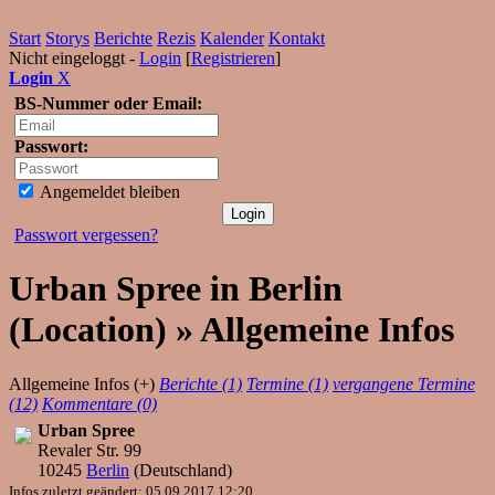
Start
Storys
Berichte
Rezis
Kalender
Kontakt
Nicht eingeloggt -
Login
[
Registrieren
]
Login
X
BS-Nummer oder Email:
Passwort:
Angemeldet bleiben
Passwort vergessen?
Urban Spree in Berlin
(Location) » Allgemeine Infos
Allgemeine Infos (+)
Berichte (1)
Termine (1)
vergangene Termine
(12)
Kommentare (0)
Urban Spree
Revaler Str. 99
10245
Berlin
(
Deutschland
)
Infos zuletzt geändert: 05.09.2017 12:20