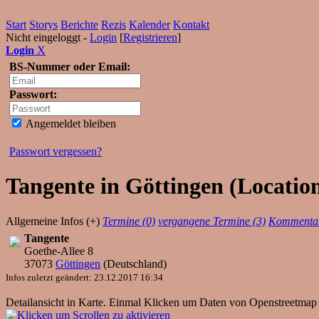
Start
Storys
Berichte
Rezis
Kalender
Kontakt
Nicht eingeloggt -
Login
[
Registrieren
]
Login
X
BS-Nummer oder Email:
Passwort:
Angemeldet bleiben
Passwort vergessen?
Tangente in Göttingen (Location
Allgemeine Infos (+)
Termine (0)
vergangene Termine (3)
Kommentar
Tangente
Goethe-Allee 8
37073
Göttingen
(
Deutschland
)
Infos zuletzt geändert: 23.12.2017 16:34
Detailansicht in Karte. Einmal Klicken um Daten von Openstreetmap 