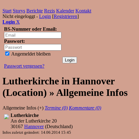
Start
Storys
Berichte
Rezis
Kalender
Kontakt
Nicht eingeloggt -
Login
[
Registrieren
]
Login
X
BS-Nummer oder Email:
Passwort:
Angemeldet bleiben
Passwort vergessen?
Lutherkirche in Hannover
(Location) » Allgemeine Infos
Allgemeine Infos (+)
Termine (0)
Kommentare (0)
Lutherkirche
An der Lutherkirche 20
30167
Hannover
(
Deutschland
)
Infos zuletzt geändert: 14.06.2014 15:45