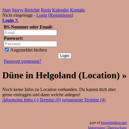
Start
Storys
Berichte
Rezis
Kalender
Kontakt
Nicht eingeloggt -
Login
[
Registrieren
]
Login
X
BS-Nummer oder Email:
Passwort:
Angemeldet bleiben
Passwort vergessen?
Düne in Helgoland (Location) »
Noch keine Infos zu Location vorhanden. Du kannst dich aber
gerne einloggen und dann welche anlegen!
Allgemeine Infos (-)
Termine (0)
vergangene Termine (4)
part of
bierschinken.net
Impressum
|
Datenschutz