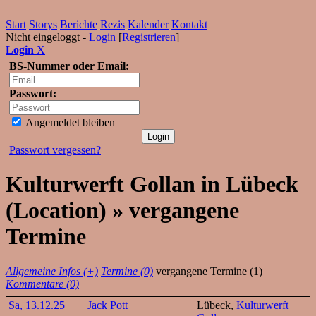
Start
Storys
Berichte
Rezis
Kalender
Kontakt
Nicht eingeloggt -
Login
[
Registrieren
]
Login
X
BS-Nummer oder Email:
Passwort:
Angemeldet bleiben
Passwort vergessen?
Kulturwerft Gollan in Lübeck
(Location) » vergangene
Termine
Allgemeine Infos (+)
Termine (0)
vergangene Termine (1)
Kommentare (0)
Sa, 13.12.25
Jack Pott
Lübeck,
Kulturwerft