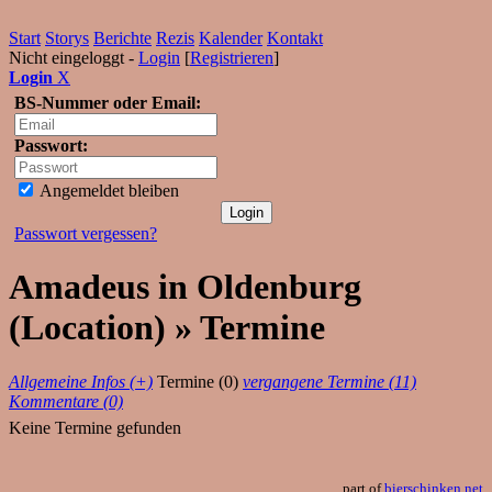
Start
Storys
Berichte
Rezis
Kalender
Kontakt
Nicht eingeloggt -
Login
[
Registrieren
]
Login
X
BS-Nummer oder Email:
Passwort:
Angemeldet bleiben
Passwort vergessen?
Amadeus in Oldenburg
(Location) » Termine
Allgemeine Infos (+)
Termine (0)
vergangene Termine (11)
Kommentare (0)
Keine Termine gefunden
part of
bierschinken.net