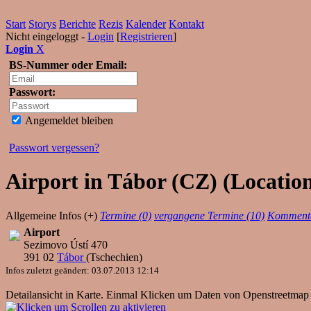
Start
Storys
Berichte
Rezis
Kalender
Kontakt
Nicht eingeloggt -
Login
[
Registrieren
]
Login
X
BS-Nummer oder Email:
Passwort:
Angemeldet bleiben
Passwort vergessen?
Airport in Tábor (CZ) (Location
Allgemeine Infos (+)
Termine (0)
vergangene Termine (10)
Kommenta
Airport
Sezimovo Ústí 470
391 02
Tábor
(
Tschechien
)
Infos zuletzt geändert: 03.07.2013 12:14
Detailansicht in Karte. Einmal Klicken um Daten von Openstreetmap 