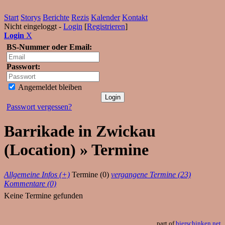
Start
Storys
Berichte
Rezis
Kalender
Kontakt
Nicht eingeloggt -
Login
[
Registrieren
]
Login
X
BS-Nummer oder Email:
Passwort:
Angemeldet bleiben
Passwort vergessen?
Barrikade in Zwickau
(Location) » Termine
Allgemeine Infos (+)
Termine (0)
vergangene Termine (23)
Kommentare (0)
Keine Termine gefunden
part of
bierschinken.net